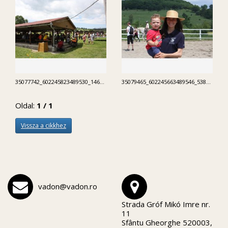
35077742_602245823489530_1461845471277350912_n.jpg
35079465_602245663489546_5382705172877148160_n.jpg
Oldal:
1 / 1
Vissza a cikkhez
vadon@vadon.ro
Strada Gróf Mikó Imre nr.
11
Sfântu Gheorghe 520003,