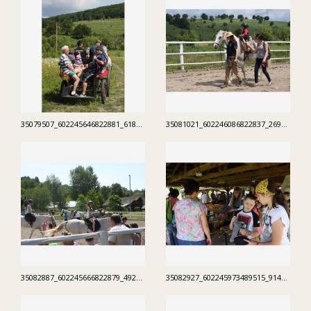
35079507_602245646822881_6189441618957828096_n.jpg
35081021_602246086822837_2699848177778950144_n.jpg
35082887_602245666822879_492242993453989888_n.jpg
35082927_602245973489515_9141126247814791168_n.jpg