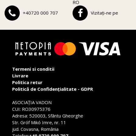
RO
+40720 000 707
Vizitați-ne pe
Termeni si conditii
Livrare
Politica retur
Politică de Confidențialitate - GDPR
ASOCIAŢIA VADON
CUI: RO30975376
Adresa: 520003, Sfântu Gheorghe
Str. Gróf Mikó Imre, nr. 11
jud. Covasna, România
Telefon:
+40 0720 000 707