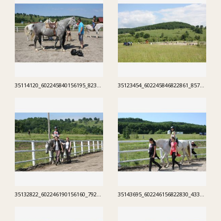
35114120_602245840156195_8230542079541903360_n.jpg
35123454_602245846822861_8576812556377653248_n.jpg
35132822_602246190156160_7924288693471281152_n.jpg
35143695_602246156822830_4339377111811751936_n.jpg