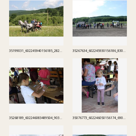
35199031_602245940156185_2822384208914153472_n.jpg
35267634_602245930156186_830037257841803264_n.jpg
35268189_602246083489504_903375014126944256_n.jpg
35076773_602246050156174_6906339482488799232_n.jpg