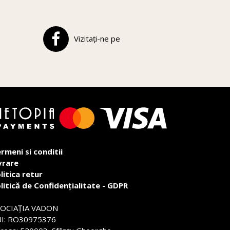
Vizitați-ne pe
rmeni si conditii
vrare
litica retur
litică de Confidențialitate - GDPR
SOCIAŢIA VADON
I: RO30975376