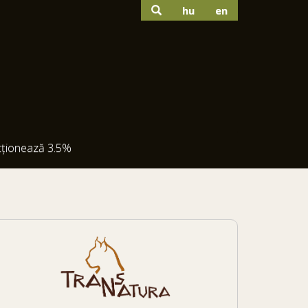
hu
en
cționează 3.5%