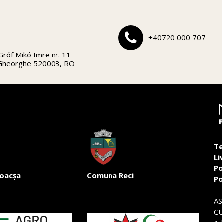
+40720 000 707
Gróf Mikó Imre nr. 11
 Gheorghe 520003, RO
Te
Li
Po
oacșa
Comuna Reci
Po
A
CU