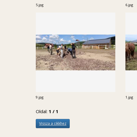
5.jpg
6.jpg
9.jpg
1.jpg
Oldal:
1 / 1
Vissza a cikkhez