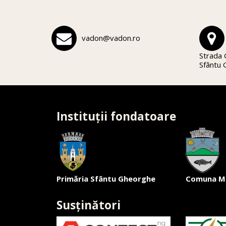
vadon@vadon.ro
Strada 
Sfântu
Instituții fondatoare
Primăria Sfântu Gheorghe
Comuna M
Susținători