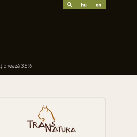
hu
en
cționează 3.5%