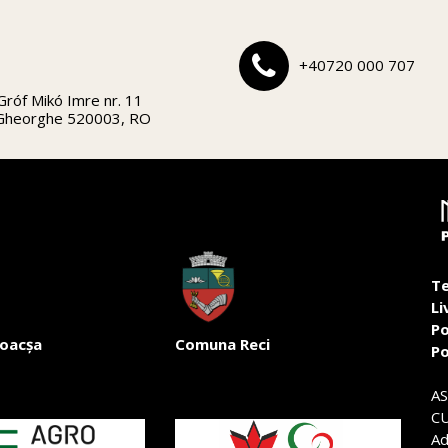
+40720 000 707
Gróf Mikó Imre nr. 11
 Gheorghe 520003, RO
Te
Li
Po
oacșa
Comuna Reci
Po
A
CU
Ad