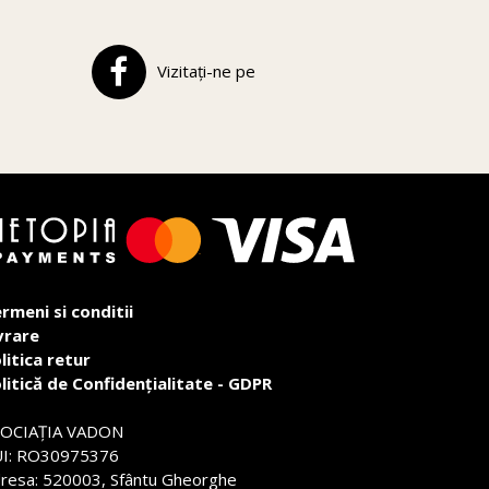
Vizitați-ne pe
rmeni si conditii
vrare
litica retur
litică de Confidențialitate - GDPR
SOCIAŢIA VADON
I: RO30975376
resa: 520003, Sfântu Gheorghe