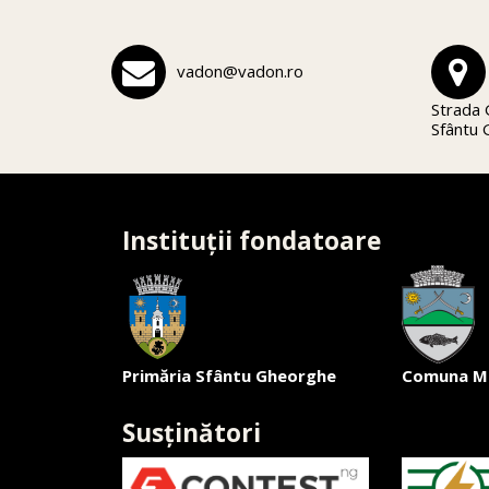
vadon@vadon.ro
Strada 
Sfântu
Instituții fondatoare
Primăria Sfântu Gheorghe
Comuna M
Susținători