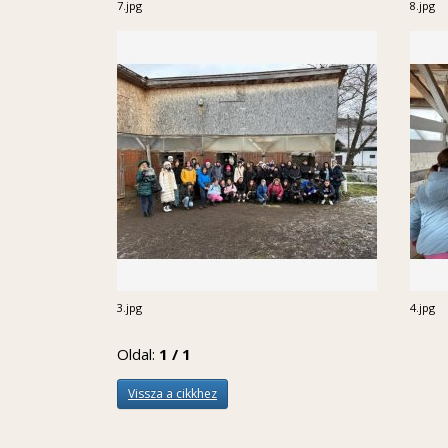
7.jpg
8.jpg
3.jpg
4.jpg
Oldal:
1 / 1
Vissza a cikkhez