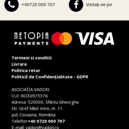
+40720 000 707
Vizitați-ne pe
Termeni si conditii
Livrare
Politica retur
Politică de Confidențialitate - GDPR
ASOCIAŢIA VADON
CUI: RO30975376
Adresa: 520003, Sfântu Gheorghe
Str. Gróf Mikó Imre, nr. 11
jud. Covasna, România
Telefon:
+40 0720 000 707
E-mail: vadon@vadon.ro