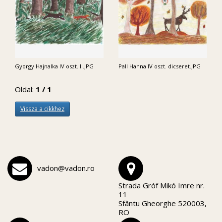
Gyorgy Hajnalka IV oszt. II.JPG
Pall Hanna IV oszt. dicseret.JPG
Oldal:
1 / 1
Vissza a cikkhez
vadon@vadon.ro
Strada Gróf Mikó Imre nr.
11
Sfântu Gheorghe 520003,
RO