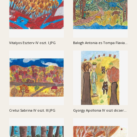
Vitalyos Eszterv IV oszt. I.JPG
Balogh Antonia es Tompa Flavia IV oszt. dicseret.JPG
Cretui Sabrina IV oszt. III.JPG
Gyorgy Apollonia IV oszt dicseret.JPG