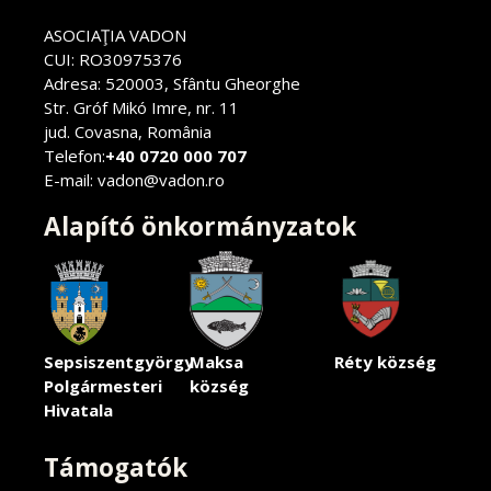
ASOCIAŢIA VADON
CUI: RO30975376
Adresa: 520003, Sfântu Gheorghe
Str. Gróf Mikó Imre, nr. 11
jud. Covasna, România
Telefon:
+40 0720 000 707
E-mail: vadon@vadon.ro
Alapító önkormányzatok
Sepsiszentgyörgy
Maksa
Réty község
Polgármesteri
község
Hivatala
Támogatók