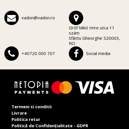
vadon@vadon.ro
Gróf Mikó Imre utca 11
szám
Sfântu Gheorghe 520003,
RO
+40720 000 707
Social media
Termeni si conditii
Livrare
Politica retur
Politică de Confidențialitate - GDPR