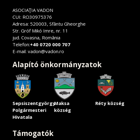
ASOCIAŢIA VADON
CUI: RO30975376
Adresa: 520003, Sfântu Gheorghe
Str. Gróf Mikó Imre, nr. 11
jud. Covasna, România
Telefon:
+40 0720 000 707
E-mail: vadon@vadon.ro
Alapító önkormányzatok
Sepsiszentgyörgy
Maksa
Réty község
Polgármesteri
község
Hivatala
Támogatók