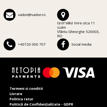
vadon@vadon.ro
Gróf Mikó Imre utca 11
szám
Sfântu Gheorghe 520003,
RO
+40720 000 707
Social media
Termeni si conditii
Livrare
Politica retur
Politică de Confidențialitate - GDPR