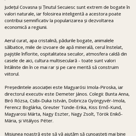
Județul Covasna și Ținutul Secuiesc sunt extrem de bogate în
valori naturale, iar folosirea inteligentă a acestora poate
contribui semnificativ la popularizarea și dezvoltarea
economică a regiunii.
Aerul curat, apa cristalină, pădurile bogate, animalele
sălbatice, miile de izvoare de apă minerală, cerul înstelat,
pajiștile înflorite, ospitalitatea secuilor, atmosfera caldă din
casele de aici, cultura multiseculară - toate sunt valori
întâlnite din în ce mai rar și pe care merită să construim
viitorul.
Președintele asociației este Magyarósi Imola-Piroska, iar
directorul executiv este Demeter János. Colegii: Bunta Anna,
Biró Rózsa, Csibi-Duka István, Dobricza Gyöngyvér-Imola,
Ferencz Boglárka, Greuter Tünde-Erika, Kiss Ernő-Kund,
Magyarosi Márta, Nagy Eszter, Nagy Zsolt, Török Enikő-
Mária, și Vitályos Péter.
Misiunea noastră este să vă ajutăm să cunoașteți mai bine