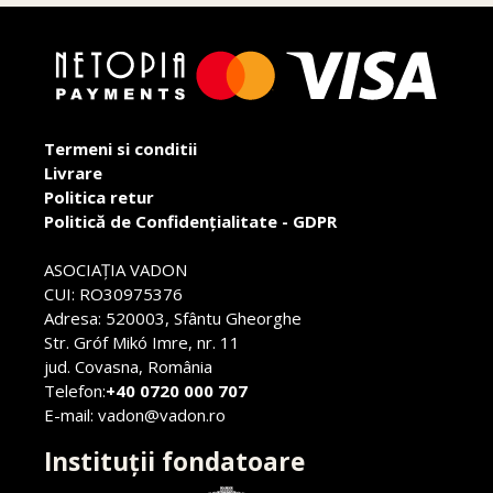
Termeni si conditii
Livrare
Politica retur
Politică de Confidențialitate - GDPR
ASOCIAŢIA VADON
CUI: RO30975376
Adresa: 520003, Sfântu Gheorghe
Str. Gróf Mikó Imre, nr. 11
jud. Covasna, România
Telefon:
+40 0720 000 707
E-mail: vadon@vadon.ro
Instituții fondatoare