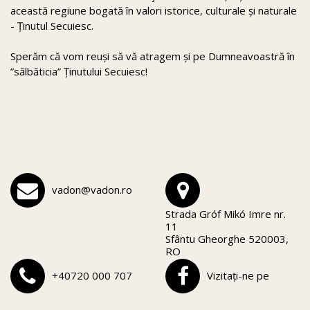
această regiune bogată în valori istorice, culturale și naturale
- Ținutul Secuiesc.
Sperăm că vom reuși să vă atragem și pe Dumneavoastră în
”sălbăticia” Ținutului Secuiesc!
vadon@vadon.ro
Strada Gróf Mikó Imre nr.
11
Sfântu Gheorghe 520003,
RO
+40720 000 707
Vizitați-ne pe