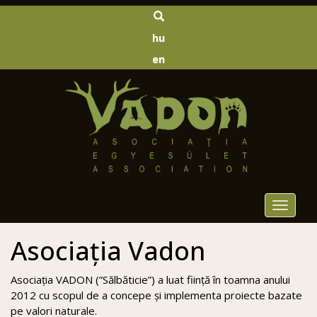
hu
en
Toggle
navigat
Asociația Vadon
Asociația VADON (”Sălbăticie”) a luat ființă în toamna anului
2012 cu scopul de a concepe și implementa proiecte bazate
pe valori naturale.