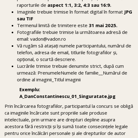
raporturile de
aspect 1:1, 3:2, 4:3 sau 16:9.
Imaginile trebuie trimise în format digital în format
JPG
sau TIF
Termenul limită de trimitere este
31 mai 2025.
Fotografiile trebuie trimise la următoarea adresă de
email: vadon@vadon.ro
Vă rugăm să atașați numele participantului, numărul de
telefon, adresa de email, titlurile fotografiilor și,
opțional, o scurtă descriere.
Lucrările trimise trebuie denumite strict, după cum
urmează: PrenumeleNumele de familie__Numărul de
ordine al imaginii_Titlul imaginii
Exemplu:
A_DanConstantinescu_01_Singuratate.jpg
Prin încărcarea fotografiilor, participantul la concurs se obligă
ca imaginile încărcate sunt propriile sale produse
intelectuale, prin urmare are drepturi depline asupra
acestora fără restricții și își sumă toate consecințele legale
pentru orice încălcări personale și ale drepturilor de autor