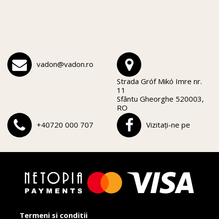
vadon@vadon.ro
Strada Gróf Mikó Imre nr.
11
Sfântu Gheorghe 520003,
RO
+40720 000 707
Vizitați-ne pe
Termeni si conditii