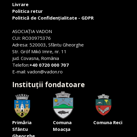
Livrare
Politica retur
Politică de Confidențialitate - GDPR
ASOCIAŢIA VADON
CUI: RO30975376
Adresa: 520003, Sfântu Gheorghe
Str. Gróf Mikó Imre, nr. 11
jud. Covasna, România
Telefon:
+40 0720 000 707
E-mail: vadon@vadon.ro
Instituții fondatoare
Primăria
Comuna
Comuna Reci
Sfântu
Moacșa
Gheorghe