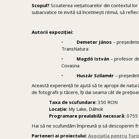
Scopul?
Scoaterea viețuitoarelor din contextul lor 
subacvatice te invită să încetinești ritmul, să refle
Autorii expoziției:
•
Demeter János
– președinte
TransNatura
•
Magdó István
– profesor de 
Covasna
•
Huszár Szilamér
– președint
Această experiență te ajută să te apropii de natură
de fotografii și tăcere, îți dai seama cât de preți
Taxa de scufundare:
350 RON
Locație:
My Lake, Dálnok
Programare prealabilă necesară:
0755 
Hai să ne scufundăm împreună și să descoperim fru
Parteneri ai proiectului:
Asociația pentru Turi