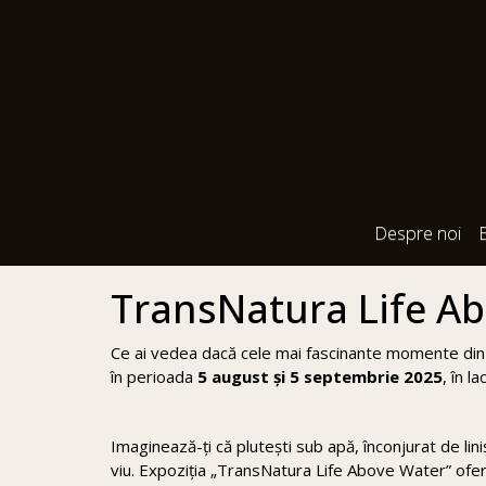
Despre noi
TransNatura Life Ab
Ce ai vedea dacă cele mai fascinante momente din 
în perioada
5 august și 5 septembrie 2025
, în l
Imaginează-ți că plutești sub apă, înconjurat de lin
viu. Expoziția „TransNatura Life Above Water” ofe