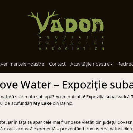
Evenimentele noastre
Contact
Activitățile noastre
Redire
ove Water – Expoziție suba
natură s-ar muta sub apă? Acum poți afla! Expoziția subacvatică
acul de scufundări
My Lake
din Dalnic.
iște, iar în fața ta apar cele mai frumoase vietăți din județul Covas
ră exact această experiență – prezentând frumusețea naturii dint