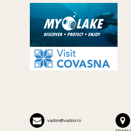
vadon@vadon.ro
Strada 