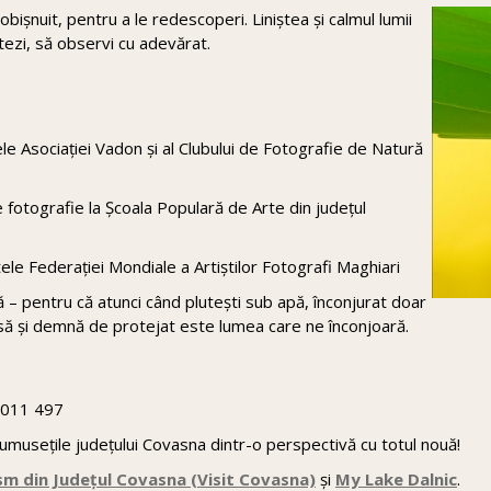
obișnuit, pentru a le redescoperi. Liniștea și calmul lumii
ctezi, să observi cu adevărat.
le Asociației Vadon și al Clubului de Fotografie de Natură
fotografie la Școala Populară de Arte din județul
ele Federației Mondiale a Artiștilor Fotografi Maghiari
 – pentru că atunci când plutești sub apă, înconjurat doar
oasă și demnă de protejat este lumea care ne înconjoară.
011 497
musețile județului Covasna dintr-o perspectivă cu totul nouă!
sm din Județul Covasna (Visit Covasna)
și
My Lake Dalnic
.