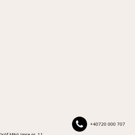
+40720 000 707
Gróf Mikó Imre nr. 11