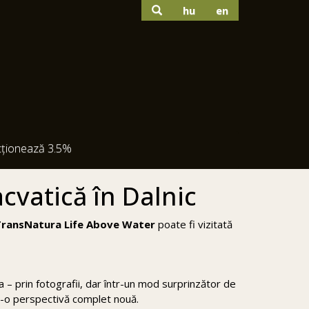
hu
en
cționează 3.5%
cvatică în Dalnic
TransNatura Life Above Water
poate fi vizitată
na – prin fotografii, dar într-un mod surprinzător de
r-o perspectivă complet nouă.