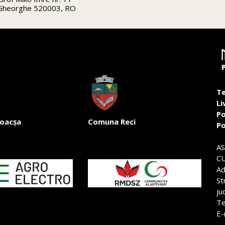
 Gheorghe 520003, RO
Te
Li
Po
oacșa
Comuna Reci
Po
A
CU
Ad
St
ju
Te
E-