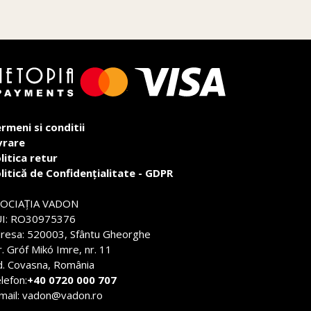
rmeni si conditii
vrare
litica retur
litică de Confidențialitate - GDPR
SOCIAŢIA VADON
I: RO30975376
resa: 520003, Sfântu Gheorghe
r. Gróf Mikó Imre, nr. 11
d. Covasna, România
lefon:
+40 0720 000 707
mail: vadon@vadon.ro