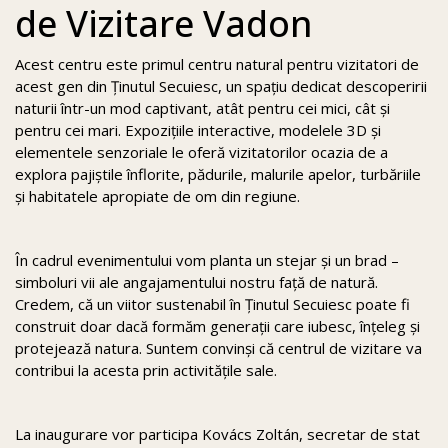
de Vizitare Vadon
Acest centru este primul centru natural pentru vizitatori de
acest gen din Ținutul Secuiesc, un spațiu dedicat descoperirii
naturii într-un mod captivant, atât pentru cei mici, cât și
pentru cei mari. Expozițiile interactive, modelele 3D și
elementele senzoriale le oferă vizitatorilor ocazia de a
explora pajiștile înflorite, pădurile, malurile apelor, turbăriile
și habitatele apropiate de om din regiune.
În cadrul evenimentului vom planta un stejar și un brad –
simboluri vii ale angajamentului nostru față de natură.
Credem, că un viitor sustenabil în Ținutul Secuiesc poate fi
construit doar dacă formăm generații care iubesc, înțeleg și
protejează natura. Suntem convinși că centrul de vizitare va
contribui la acesta prin activitățile sale.
La inaugurare vor participa Kovács Zoltán, secretar de stat