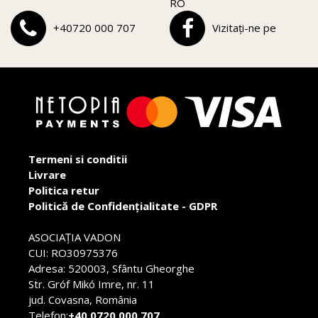
RO
+40720 000 707
Vizitați-ne pe
Termeni si conditii
Livrare
Politica retur
Politică de Confidențialitate - GDPR
ASOCIAŢIA VADON
CUI: RO30975376
Adresa: 520003, Sfântu Gheorghe
Str. Gróf Mikó Imre, nr. 11
jud. Covasna, România
Telefon:
+40 0720 000 707