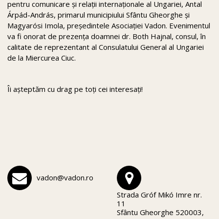
pentru comunicare și relații internaționale al Ungariei, Antal
Árpád-András, primarul municipiului Sfântu Gheorghe și
Magyarósi Imola, președintele Asociației Vadon. Evenimentul
va fi onorat de prezența doamnei dr. Both Hajnal, consul, în
calitate de reprezentant al Consulatului General al Ungariei
de la Miercurea Ciuc.
Îi așteptăm cu drag pe toți cei interesați!
vadon@vadon.ro
Strada Gróf Mikó Imre nr.
11
Sfântu Gheorghe 520003,