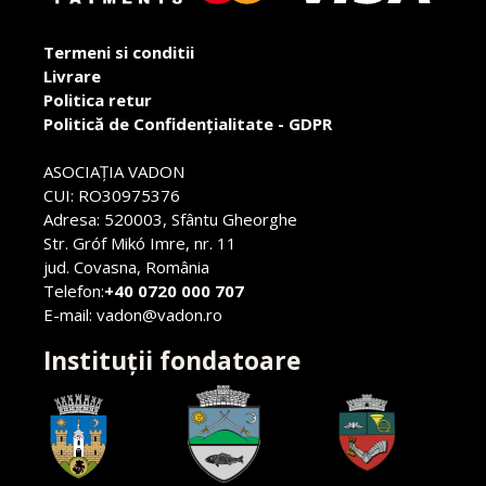
Termeni si conditii
Livrare
Politica retur
Politică de Confidențialitate - GDPR
ASOCIAŢIA VADON
CUI: RO30975376
Adresa: 520003, Sfântu Gheorghe
Str. Gróf Mikó Imre, nr. 11
jud. Covasna, România
Telefon:
+40 0720 000 707
E-mail: vadon@vadon.ro
Instituții fondatoare