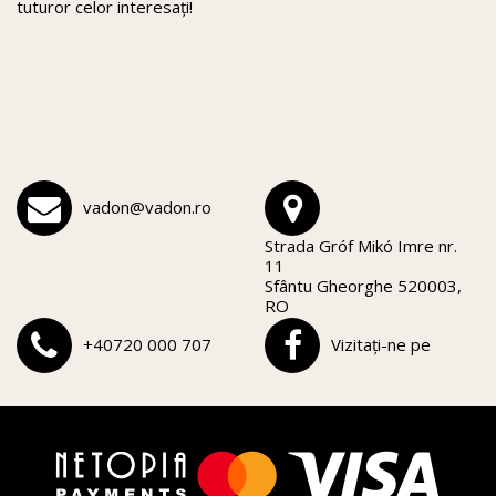
tuturor celor interesați!
vadon@vadon.ro
Strada Gróf Mikó Imre nr.
11
Sfântu Gheorghe 520003,
RO
+40720 000 707
Vizitați-ne pe