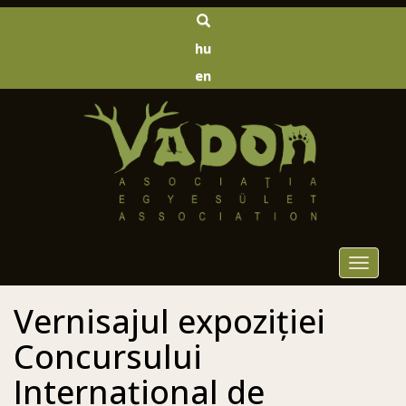
hu
en
Toggle
navigat
Vernisajul expoziției
Concursului
Internațional de