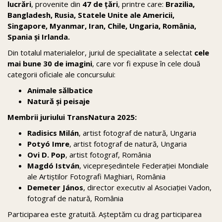
lucrări
, provenite din
47 de țări
, printre care:
Brazilia,
Bangladesh, Rusia, Statele Unite ale Americii,
Singapore, Myanmar, Iran, Chile, Ungaria, România,
Spania și Irlanda.
Din totalul materialelor, juriul de specialitate a selectat
cele
mai bune 30 de imagini
, care vor fi expuse în cele două
categorii oficiale ale concursului:
Animale sălbatice
Natură și peisaje
Membrii juriului TransNatura 2025:
Radisics Milán
, artist fotograf de natură, Ungaria
Potyó Imre
, artist fotograf de natură, Ungaria
Ovi D. Pop
, artist fotograf, România
Magdó István
, vicepreședintele Federației Mondiale
ale Artiștilor Fotografi Maghiari, România
Demeter János
, director executiv al Asociației Vadon,
fotograf de natură, România
Participarea este gratuită. Așteptăm cu drag participarea