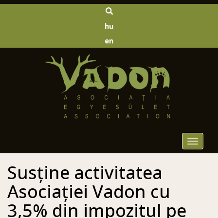
hu
en
Toggle
navigat
Susține activitatea
Asociației Vadon cu
3,5% din impozitul pe