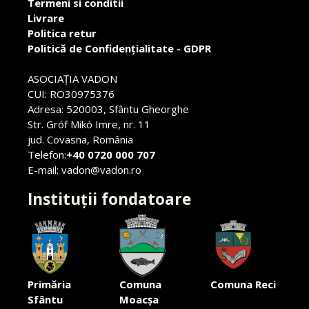
Termeni si conditii
Livrare
Politica retur
Politică de Confidențialitate - GDPR
ASOCIAŢIA VADON
CUI: RO30975376
Adresa: 520003, Sfântu Gheorghe
Str. Gróf Mikó Imre, nr. 11
jud. Covasna, România
Telefon:
+40 0720 000 707
E-mail: vadon@vadon.ro
Instituții fondatoare
Primăria
Comuna
Comuna Reci
Sfântu
Moacșa