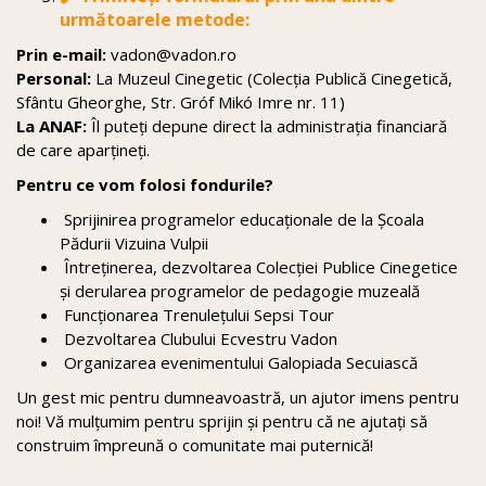
următoarele metode:
Prin e-mail:
vadon@vadon.ro
Personal:
La Muzeul Cinegetic (Colecția Publică Cinegetică,
Sfântu Gheorghe, Str. Gróf Mikó Imre nr. 11)
La ANAF:
Îl puteți depune direct la administrația financiară
de care aparțineți.
Pentru ce vom folosi fondurile?
Sprijinirea programelor educaționale de la Școala
Pădurii Vizuina Vulpii
Întreținerea, dezvoltarea Colecției Publice Cinegetice
și derularea programelor de pedagogie muzeală
Funcționarea Trenulețului Sepsi Tour
Dezvoltarea Clubului Ecvestru Vadon
Organizarea evenimentului Galopiada Secuiască
Un gest mic pentru dumneavoastră, un ajutor imens pentru
noi! Vă mulțumim pentru sprijin și pentru că ne ajutați să
construim împreună o comunitate mai puternică!