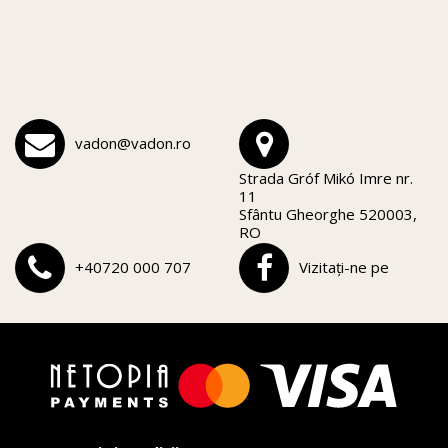
vadon@vadon.ro
Strada Gróf Mikó Imre nr.
11
Sfântu Gheorghe 520003,
RO
+40720 000 707
Vizitați-ne pe