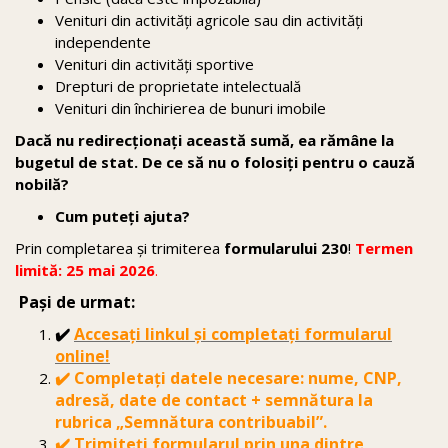
Venituri din activități agricole sau din activități
independente
Venituri din activități sportive
Drepturi de proprietate intelectuală
Venituri din închirierea de bunuri imobile
Dacă nu redirecționați această sumă, ea rămâne la
bugetul de stat. De ce să nu o folosiți pentru o cauză
nobilă?
Cum puteți ajuta?
Prin completarea și trimiterea
formularului 230
!
Termen
limită: 25 mai 2026
.
Pași de urmat:
✔️
Accesați linkul și completați formularul
online
!
✔️ Completați datele necesare: nume, CNP,
adresă, date de contact + semnătura la
rubrica „Semnătura contribuabil”.
✔️ Trimiteți formularul prin una dintre