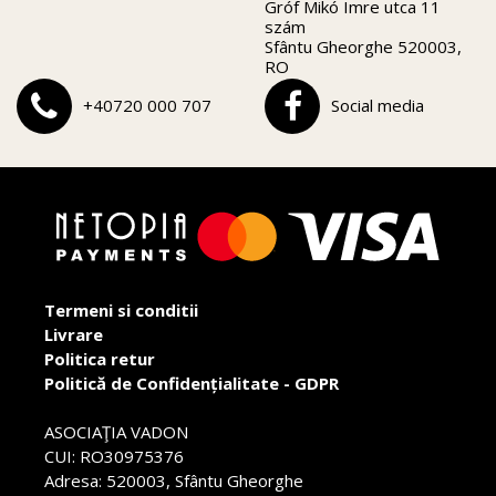
Gróf Mikó Imre utca 11
szám
Sfântu Gheorghe 520003,
RO
+40720 000 707
Social media
Termeni si conditii
Livrare
Politica retur
Politică de Confidențialitate - GDPR
ASOCIAŢIA VADON
CUI: RO30975376
Adresa: 520003, Sfântu Gheorghe