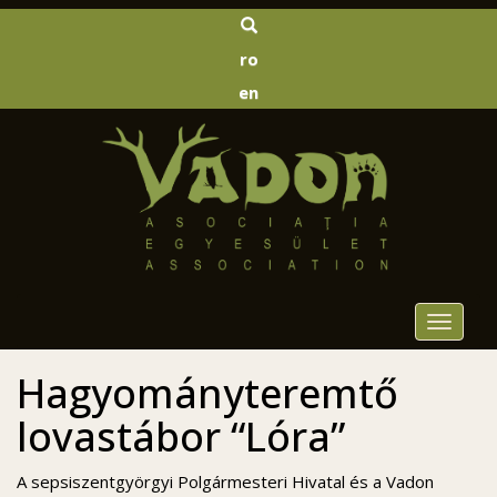
ro
en
Toggle
navigat
Hagyományteremtő
lovastábor “Lóra”
A sepsiszentgyörgyi Polgármesteri Hivatal és a Vadon