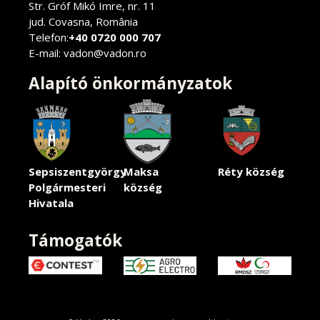
Str. Gróf Mikó Imre, nr. 11
jud. Covasna, România
Telefon:
+40 0720 000 707
E-mail: vadon@vadon.ro
Alapító önkormányzatok
Sepsiszentgyörgy
Maksa
Réty község
Polgármesteri
község
Hivatala
Támogatók