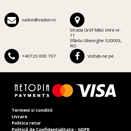
vadon@vadon.ro
Strada Gróf Mikó Imre nr.
11
Sfântu Gheorghe 520003,
RO
+40720 000 707
Vizitați-ne pe
Termeni si conditii
Livrare
Politica retur
Politică de Confidențialitate - GDPR