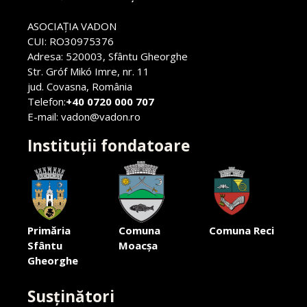
ASOCIAŢIA VADON
CUI: RO30975376
Adresa: 520003, Sfântu Gheorghe
Str. Gróf Mikó Imre, nr. 11
jud. Covasna, România
Telefon:
+40 0720 000 707
E-mail: vadon@vadon.ro
Instituții fondatoare
Primăria
Comuna
Comuna Reci
Sfântu
Moacșa
Gheorghe
Susținători