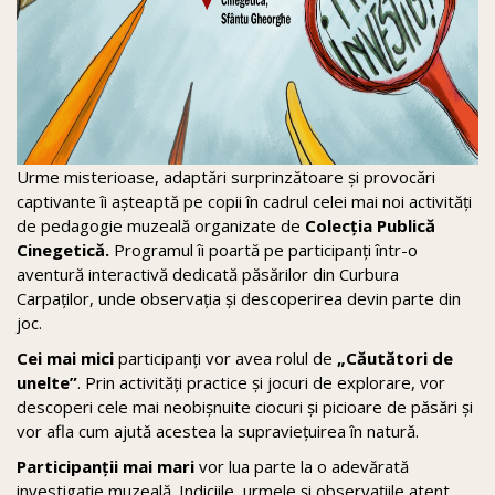
Urme misterioase, adaptări surprinzătoare și provocări
captivante îi așteaptă pe copii în cadrul celei mai noi activități
de pedagogie muzeală organizate de
Colecția Publică
Cinegetică.
Programul îi poartă pe participanți într-o
aventură interactivă dedicată păsărilor din Curbura
Carpaților, unde observația și descoperirea devin parte din
joc.
Cei mai mici
participanți vor avea rolul de
„Căutători de
unelte”
. Prin activități practice și jocuri de explorare, vor
descoperi cele mai neobișnuite ciocuri și picioare de păsări și
vor afla cum ajută acestea la supraviețuirea în natură.
Participanții mai mari
vor lua parte la o adevărată
investigație muzeală. Indiciile, urmele și observațiile atent