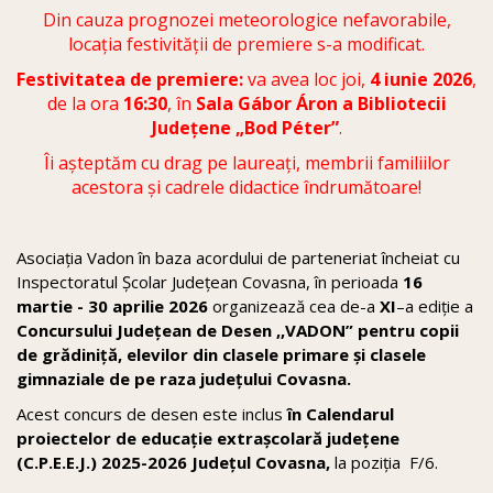
Din cauza prognozei meteorologice nefavorabile,
locația festivității de premiere s-a modificat.
Festivitatea de premiere:
va avea loc joi,
4 iunie 2026
,
de la ora
16:30
, în
Sala Gábor Áron a Bibliotecii
Județene „Bod Péter”
.
Îi așteptăm cu drag pe laureați, membrii familiilor
acestora și cadrele didactice îndrumătoare!
Asociația Vadon în baza acordului de parteneriat încheiat cu
Inspectoratul Şcolar Judeţean Covasna, în perioada
16
martie - 30 aprilie 2026
organizează cea de-a
XI
–a ediţie a
Concursului Judeţean de Desen ,,VADON” pentru copii
de grădiniță, elevilor din clasele primare şi clasele
gimnaziale de pe raza județului Covasna.
Acest concurs de desen este inclus
în Calendarul
proiectelor de educație extrașcolară judeţene
(C.P.E.E.J.) 2025-2026 Judeţul Covasna,
la poziția F/6.