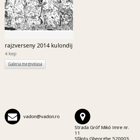
rajzverseny 2014 kulondij
4 kep
Galeria megnyitasa
vadon@vadon.ro
Strada Gróf Mikó Imre nr.
11
Sfântu Gheorghe 520003,