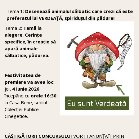
Tema 1:
Desenează animalul sălbatic care crezi că este
preferatul lui VERDEA
ȚĂ, spiridușul din pădure!
Tema 2:
Temă la
alegere. Cerințe
specifice, în creație să
apară animale
sălbatice, pădurea.
Festivitatea de
premiere va avea loc
:
joi
, 4 iunie 2026
,
începând cu
orele 16:30
.,
la Casa Bene, sediul
Colecției Publice
Cinegetice.
CÂȘTIGĂTORII CONCURSULUI
VOR FI ANUNȚAȚI PRIN