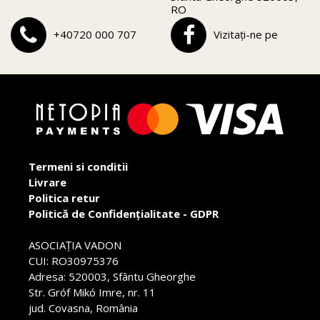
RO
+40720 000 707
Vizitați-ne pe
Termeni si conditii
Livrare
Politica retur
Politică de Confidențialitate - GDPR
ASOCIAŢIA VADON
CUI: RO30975376
Adresa: 520003, Sfântu Gheorghe
Str. Gróf Mikó Imre, nr. 11
jud. Covasna, România