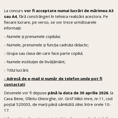
La concurs
vor fi acceptate numai lucrări de mărimea A3
sau A4
, fără constrângeri în tehnica realizării acestora. Pe
fiecare lucrare, pe verso, se vor trece următoarele
informații:
- Numele și prenumele copilului;
- Numele, prenumele și funcția cadrului didactic;
- Grupa sau clasa din care face parte copilul;
- Numele instituției de învățământ;
- Titlul lucrării;
- Adresă de e-mail și număr de telefon unde pot fi
contactați
Desenele vor fi depuse
până la data de 30 aprilie 2026.
la
Casa Bene, Sfântu Gheorghe, str. Gróf Mikó Imre, nr.11, cod
poștal 520003, de marți până sâmbătă zilnic între orele 10-
17.