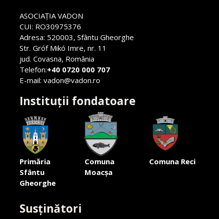
ASOCIAŢIA VADON
CUI: RO30975376
Adresa: 520003, Sfântu Gheorghe
Str. Gróf Mikó Imre, nr. 11
jud. Covasna, România
Telefon:
+40 0720 000 707
E-mail: vadon@vadon.ro
Instituții fondatoare
Primăria
Comuna
Comuna Reci
Sfântu
Moacșa
Gheorghe
Susținători