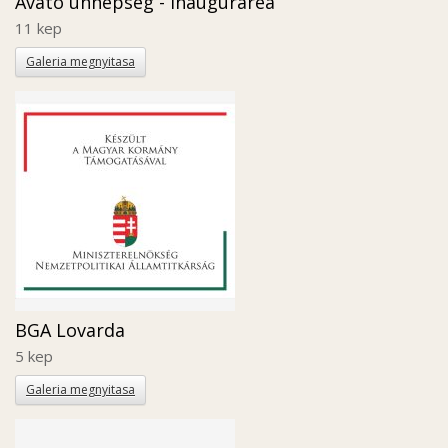
Avató ünnepség - Inaugurarea
11 kep
Galeria megnyitasa
BGA Lovarda
5 kep
Galeria megnyitasa