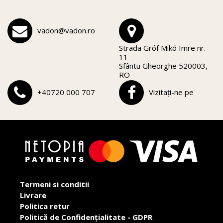
vadon@vadon.ro
Strada Gróf Mikó Imre nr.
11
Sfântu Gheorghe 520003,
RO
+40720 000 707
Vizitați-ne pe
Termeni si conditii
Livrare
Politica retur
Politică de Confidențialitate - GDPR