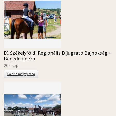
IX. Székelyföldi Regionális Díjugrató Bajnokság -
Benedekmező
204 kep
Galeria megnyitasa