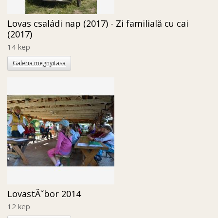
Lovas családi nap (2017) - Zi familială cu cai
(2017)
14 kep
Galeria megnyitasa
LovastĂˇbor 2014
12 kep