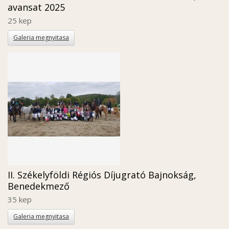
avansat 2025
25 kep
Galeria megnyitasa
II. Székelyföldi Régiós Díjugrató Bajnokság,
Benedekmező
35 kep
Galeria megnyitasa