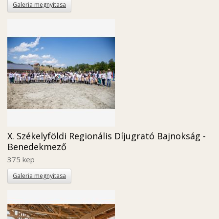
Galeria megnyitasa
X. Székelyföldi Regionális Díjugrató Bajnokság -
Benedekmező
375 kep
Galeria megnyitasa