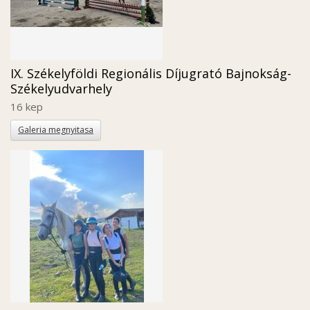
IX. Székelyföldi Regionális Díjugrató Bajnokság-
Székelyudvarhely
16 kep
Galeria megnyitasa