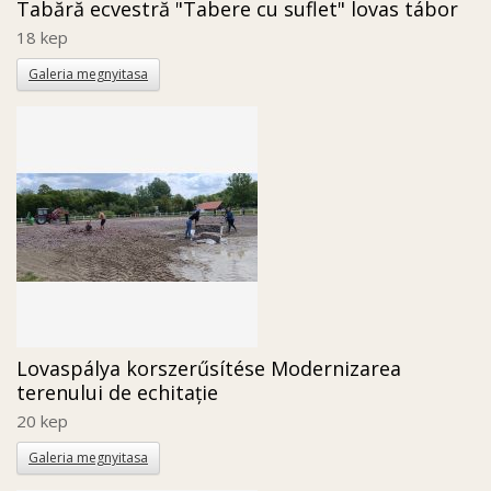
Tabără ecvestră "Tabere cu suflet" lovas tábor
18 kep
Galeria megnyitasa
Lovaspálya korszerűsítése Modernizarea
terenului de echitație
20 kep
Galeria megnyitasa