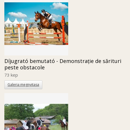
Díjugrató bemutató - Demonstrație de sărituri
peste obstacole
73 kep
Galeria megnyitasa